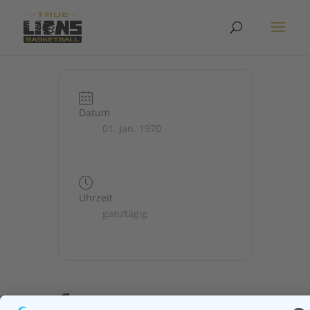
Datum
01. Jan. 1970
Uhrzeit
ganztägig
6.