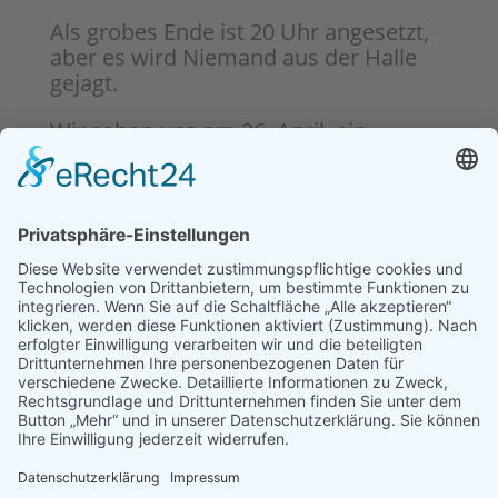
Als grobes Ende ist 20 Uhr angesetzt,
aber es wird Niemand aus der Halle
gejagt.
Wir sehen uns am 26. April, ein
schönes Osterwochenende
und liebe Grüße vom
Team Ebstorf
Knights