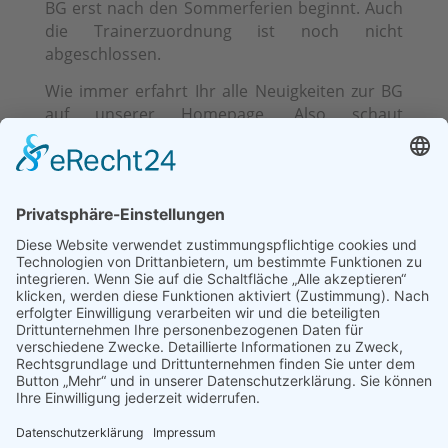
BG erst nach den Sommerferien beginnt. Auch
die Trainerzuordnung ist noch nicht
abgeschlossen.
Wie immer erfahrt Ihr alle Neuigkeiten zur BG
auf unserer Homepage. Also schaut
regelmäßig vorbei oder meldet Euch beim
Newsletter an. Diese Homepage wird weiterhin
bestehen bleiben. Aber es werden natürlich
nach und nach Anpassungen vorgenommen,
die den Bezug zur neuen
Basketballgemeinschaft wieder spiegeln!
Wir benötigen auch weiterhin noch
ehrenamtliche Helfer, Trainer usw..
Vielleicht fühlt Ihr Euch ja angesprochen
oder kennt Jemanden, der Lust hat ein Teil
der neuen Basketballgemeinschaft zu
werden. Meldet Euch einfach bei uns, wir
freuen uns auf Euch!