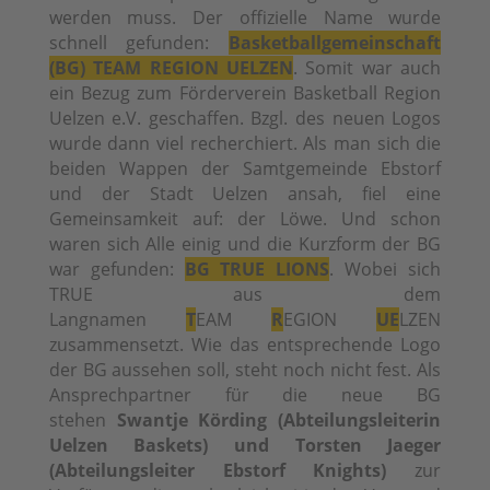
werden muss. Der offizielle Name wurde
schnell gefunden:
Basketballgemeinschaft
(BG) TEAM REGION UELZEN
. Somit war auch
ein Bezug zum Förderverein Basketball Region
Uelzen e.V. geschaffen. Bzgl. des neuen Logos
wurde dann viel recherchiert. Als man sich die
beiden Wappen der Samtgemeinde Ebstorf
und der Stadt Uelzen ansah, fiel eine
Gemeinsamkeit auf: der Löwe. Und schon
waren sich Alle einig und die Kurzform der BG
war gefunden:
BG TRUE LIONS
. Wobei sich
TRUE aus dem
Langnamen
T
EAM
R
EGION
UE
LZEN
zusammensetzt. Wie das entsprechende Logo
der BG aussehen soll, steht noch nicht fest. Als
Ansprechpartner für die neue BG
stehen
Swantje Körding (Abteilungsleiterin
Uelzen Baskets) und Torsten Jaeger
(Abteilungsleiter Ebstorf Knights)
zur