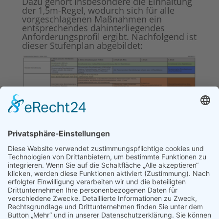
Dazu gehört insbesondere die Einhaltung
der 1,5m-Regel, wodurch sich für alle
vorgeschlagenen Maßnahmen ein
entsprechendes dahinterliegendes
Anforderungsprofil ergibt. Nachfolgend ist
dieser Stufenplan abgebildet:
Bitte auf das Dokument klicken, dann kann es
heruntergeladen werden.
Sofern es weitere Neuigkeiten gibt,