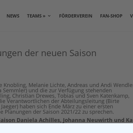
NEWS
TEAMS »
FÖRDERVEREIN
FAN-SHOP
V
ungen der neuen Saison
ne Knobling, Melanie Lichte, Andreas und Andi Wendle
a Semmler) und die zur Verfügung stehenden
bling, Christian Drewes, Tobias und Sven Katenkamp,
die Verantwortlichen der Abteilungsleitung (Birte
 Jaeger) haben sich Ende März zu einer ersten
ie Planungen der Saison 2021/22 zu sprechen.
aison Daniela Achilles, Johanna Neuwirth und Ka
stehen uns als ehrenamtliche Trainer bzw. Helfer
st sehr schade, da Alle über viele Jahre hinweg