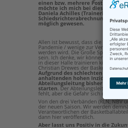
einen bzw. mehrere Posten beim T
möchte ich mich bei diesen Vier g
Daniela Achilles (Trainerin und Sc
Schiedsrichterabrechnungen und se
möglich gewesen.
Allen ist bewusst, dass die kommen
Pandemie / wenige zur Verfügung ste
werden wird. Die Große Sporthalle in 
sein. Ich denke, wir können glücklic
in dieser Halle trainieren können. 
Christian Drewes der Basketballcour
Aufgrund des schlechten Wetters (
anhaltenden hohen Inzidenzien 
Abteilungsleitung bisher davon a
starten
. Der Abteilungsleitung ist b
fehlt, aber die Gefahr sich dabei anz
Von den drei Verbänden (RLN, NBV un
der neuen Saison. Wir werden demn
Verantwortlichen der Basketballabte
dann hier veröffentlich.
Aber lasst uns Positiv in die Zuk