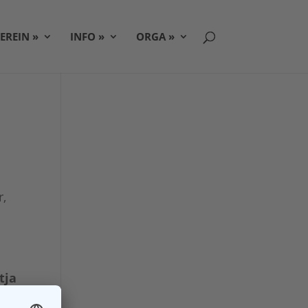
EREIN »
INFO »
ORGA »
r,
tja