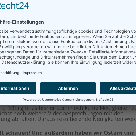
eam Ebstorf Knights hatten. Auf diesem Wege
anz herzlich bedanken, den Vieles wäre gerade o
hiedsrichterin) und Katja Villette (Busplanungen,
hr viele Kleinigkeiten) in den letzten Jahren nic
de Saison unter den gegebenen Bedingungen (Corona
hende Trainer und Helfer / Hallensituation) sehr sch
Ebstorf soll nach offiziellen Angaben bis Mai 2021 fer
h sein, wenn wir spätestens nach den Sommerfrien wi
Zur Zeit wird/wurde von Hermann Billung-Meyer und
t im Außenbereich wieder auf Vordermann gebracht.
evtl. Training auf dem Außencourt) und der
im Zusammenhang mit der Coronapandemie hat di
bgesehen den Trainingsbetrieb im Außenbereich z
ewusst, dass gerade den Jugendlichen dieses Training
ustecken ist einfach noch zu hoch.
d BBL) gibt es bisher auch noch keine Neuigkeiten z
ächst noch weitere Videobesprechungen mit den
ilung abhalten. Daraus resultierende Neuigkeiten we
unft schauen! Und außerdem haben wir Ostern und 