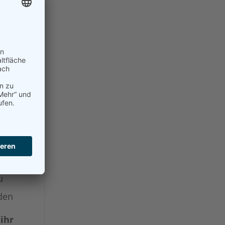
hne
ht
-
wer
tig
eder
e
u
u
rden
ihr