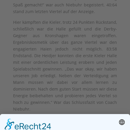
Spaß gemacht!“ war auch Niebuhr begeistert. 40:64
stand zum letzten Viertel auf der Anzeige.
Hier kämpften die Kieler, trotz 24 Punkten Rückstand,
schließlich war die Halle gefüllt und die Derby-
Gegner aus Kronshagen waren eingetroffen.
Ergebniskosmetik über das ganze Viertel war den
engagierten Haien jedoch nicht möglich. 83:58
Endstand. Die Heidjer konnten die erste Kieler Halle
mit einer ordentlichen Leistung erobern und jeden
Spielabschnitt gewinnen. „Das war okay, wir haben
unseren Job erledigt. Neben der Verteidigung am
Mann müssen wir dabei vor allem lernen zu
dominieren. Nach dem guten Start müssen wir diese
Energie beibehalten und probieren jedes Viertel so
hoch zu gewinnen.“ War das Schlussfazit von Coach
Niebuhr.
Nach einem spielfreien Wochenende steht nach den
Herbstferien ein Mammutprogramm an:
Am 13.