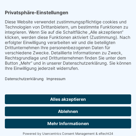
Oktober kommt der Bundesliga-Nachwuchs aus
Bremerhaven nach Ebstorf
. Anschließend fahren die
Knights zum 1 Regio Absteiger nach Bremen, ehe der
sehr starke Aufsteiger aus Walldorf (Hamburg) am
27. Oktober in der Hohensee-Arena aufschlägt.
Heide Knights:
Jonas Bebert (8 Punkte/ – Dreier),
Benjamin Bormann (2/-), Konrad Burda (16/4), Justin
Dennis (20/3), Frederik Homa (1/-), Daniel Klatt (1/-),
Justus Koch (7/1), Tjark Lademacher (6/2), Rouven
Lopez (12/4), Paul Packheiser (6/1) und Tim Skoeries
(4/-)
Impressum
Datenschutz
Gewinnspielbedingungen
Copyright © 2026 BG TRUE LIONS