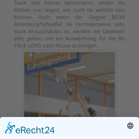
Team sich besser kennenlernt, wollen die
Mädels nun zeigen, wie stark sie wirklich sein
können. Auch wenn der Gegner BG’89
Rotenburg/Scheeßel als normalerweise sehr
stark einzuschätzen ist, werden die Löwinnen
alles geben, um ein Auswärtssieg für die BG
TRUE LIONS nach Hause zu bringen.