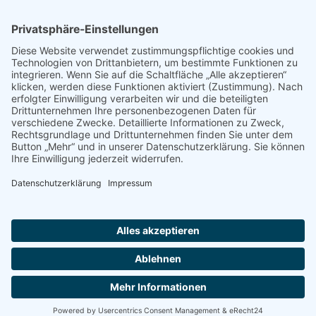
Melanie Lichte setzt sich hier gleich gegen 2
gegnerische Spielerinnen durch
Das erste Mal in dieser Saison geht es am
Sonntag gegen die Osterholzerinnen. Das
Spiel wird ebenfalls eine harte Aufgabe,
da diese Mannschaft genauso
ungeschlagen ist wie die Gastgeberinnen,
haben aber ein Spiel mehr auf dem Konto.
Personell sieht es für das Wochenende
nicht besonders gut aus, aber die
Mannschaft ist wie immer fest
entschlossen bis zum Schluss zu
kämpfen.
Impressum
Datenschutz
Gewinnspielbedingungen
Copyright © 2026 BG TRUE LIONS