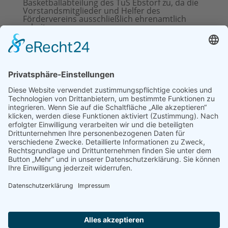
Basketballabteilung des TuS Ebstorf zu, da die
Vorstandsmitglieder und Helfer des
Fördervereins ausschließlich ehrenamtlich
arbeiten.
Damit der Förderverein weiterhin die
Basketballabteilung unterstützen kann, sind wir
weiterhin auf Ihre Hilfe durch Sponsoring
und/oder Spenden angewiesen. Spenden sind
übrigens aufgrund ihrer anerkannten
Gemeinnützigkeit als Sonderausgaben
steuerlich abzugsfähig. Weitere Informationen
zum Förderverein finden Sie hier:
e
bstorf-
basket.de/foerderverein
(bitte auf den Link
klicken).
Ein großes Dankeschön an den
Förderverein Basketball Region
Uelzen e. V..
Die Basketballabteilung des TuS
Ebstorf